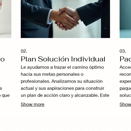
02.
03.
do
Plan Solución Individual
Paq
Le ayudamos a trazar el camino óptimo
Acced
hacia sus metas personales o
recom
profesionales. Analizamos su situación
exper
s
actual y sus aspiraciones para construir
paque
o que
un plan de acción claro y alcanzable. Este
soluc
servicio garantiza que reciba una hoja de
conte
Show more
Show
aremos
ruta detallada, diseñada para maximizar
la cl
para
sus oportunidades. Logre sus objetivos
tomar
t sure where to star
con un enfoque estratégico diseñado para
exper
ue
usted.
sus o