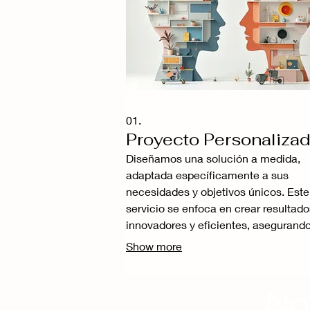
01.
Proyecto Personaliza
Diseñamos una solución a medida,
adaptada específicamente a sus
necesidades y objetivos únicos. Este
servicio se enfoca en crear resultado
innovadores y eficientes, asegurand
cada detalle responda a sus
Show more
requerimientos particulares. Le gui
a través de un proceso colaborativo 
No
definir el alcance completo de su
proyecto. Obtenga exactamente lo q