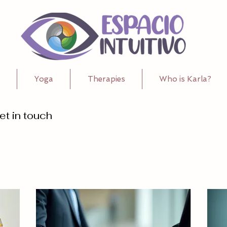
Yoga
Therapies
Who is Karla?
et in touch