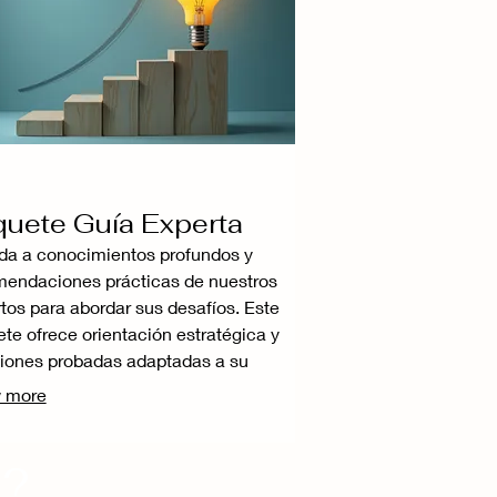
uete Guía Experta
a a conocimientos profundos y
endaciones prácticas de nuestros
tos para abordar sus desafíos. Este
te ofrece orientación estratégica y
iones probadas adaptadas a su
xto específico. Le proporcionaremos
 more
aridad y la dirección necesarias para
 decisiones informadas. Con nuestra
t?
iencia, navegue con confianza hacia
bjetivos.