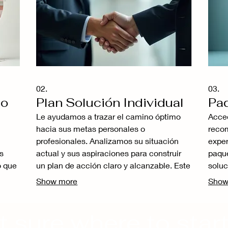
02.
03.
do
Plan Solución Individual
Paq
Le ayudamos a trazar el camino óptimo
Acced
hacia sus metas personales o
recom
profesionales. Analizamos su situación
exper
s
actual y sus aspiraciones para construir
paque
o que
un plan de acción claro y alcanzable. Este
soluc
servicio garantiza que reciba una hoja de
conte
Show more
Show
aremos
ruta detallada, diseñada para maximizar
la cl
para
sus oportunidades. Logre sus objetivos
tomar
t sure where to star
con un enfoque estratégico diseñado para
exper
ue
usted.
sus o