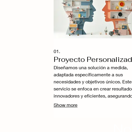
01.
Proyecto Personaliza
Diseñamos una solución a medida,
adaptada específicamente a sus
necesidades y objetivos únicos. Este
servicio se enfoca en crear resultado
innovadores y eficientes, asegurand
cada detalle responda a sus
Show more
requerimientos particulares. Le gui
a través de un proceso colaborativo 
No
definir el alcance completo de su
proyecto. Obtenga exactamente lo q