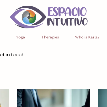
Yoga
Therapies
Who is Karla?
et in touch