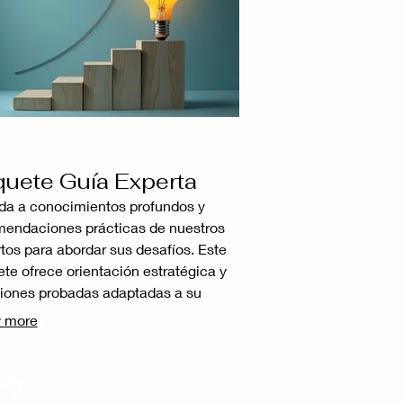
uete Guía Experta
a a conocimientos profundos y
endaciones prácticas de nuestros
tos para abordar sus desafíos. Este
te ofrece orientación estratégica y
iones probadas adaptadas a su
xto específico. Le proporcionaremos
 more
aridad y la dirección necesarias para
 decisiones informadas. Con nuestra
t?
iencia, navegue con confianza hacia
bjetivos.